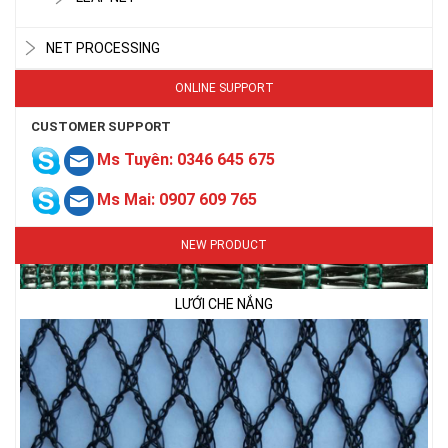
NET PROCESSING
ONLINE SUPPORT
CUSTOMER SUPPORT
Ms Tuyên: 0346 645 675
Ms Mai: 0907 609 765
LƯỚI CHE NẮNG
NEW PRODUCT