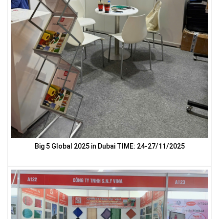
LƯỚI NUÔI TRỒNG HẢI SẢN
LƯỚI CHE NẮNG
Big 5 Global 2025 in Dubai TIME: 24-27/11/2025
LƯỚI CHẮN GIÓ