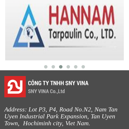
LƯỚI CHẮN ĐỘNG VẬT
LƯỚI CHẮN NẮNG
Address: Lot P3, P4, Road No.N2, Nam Tan
LƯỚI XÂY DỰNG
Uyen Industrial Park Expansion, Tan Uyen
Town, Hochiminh city, Viet Nam.