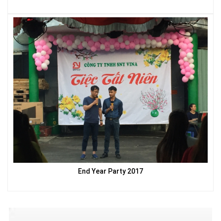
LƯỚI HÀNG RÀO HÌNH CHỮ NHẬT
LƯỚI CHE NẮNG
End Year Party 2017
LƯỚI CHẮN CHIM