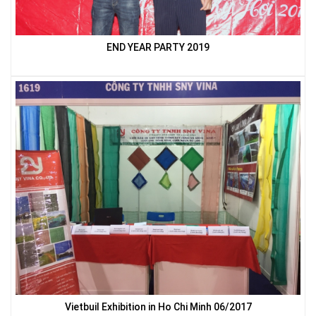
END YEAR PARTY 2019
LƯỚI CHẮN CÔN TRÙNG
LƯỚI CHE NẮNG
LƯỚI CHẮN CÔN TRÙNG
Vietbuil Exhibition in Ho Chi Minh 06/2017