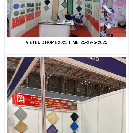
LƯỚI CHE NẮNG
VIETBUID HOME 2025 TIME: 25-29/6/2025
LƯỚI CHẮN CÔN TRÙNG
LƯỚI CHẮN CHIM