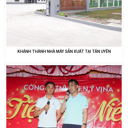
LƯỚI XÂY DỰNG
KHÁNH THÀNH NHÀ MÁY SẢN XUẤT TẠI TÂN UYÊN
LƯỚI CHẮN GIÓ
LƯỚI HÀNG RÀO HÌNH VUÔNG