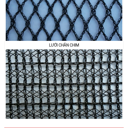
LƯỚI CHẮN CHIM
LƯỚI PHƠI NÔNG SẢN