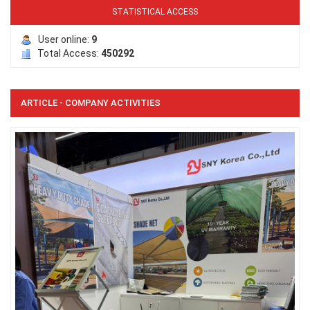
STATISTICAL ACCESS
User online:
9
Total Access:
450292
ARTICLE - COMPANY ACTIVITIES
LƯỚI HÀNG RÀO HÌNH VUÔNG