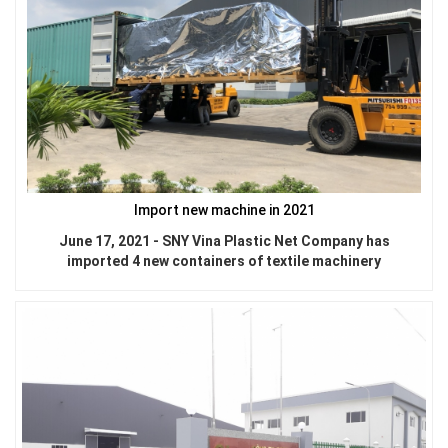
LƯỚI HÀNG RÀO HÌNH VUÔNG
Import new machine in 2021
June 17, 2021 - SNY Vina Plastic Net Company has
imported 4 new containers of textile machinery
LƯỚI CHẮN ĐỘNG VẬT
LƯỚI NUÔI TRỒNG HẢI SẢN