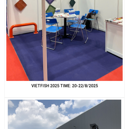
LƯỚI CHẮN CÔN TRÙNG
LƯỚI PHƠI NÔNG SẢN
VIETFISH 2025 TIME: 20-22/8/2025
LƯỚI CHE NẮNG