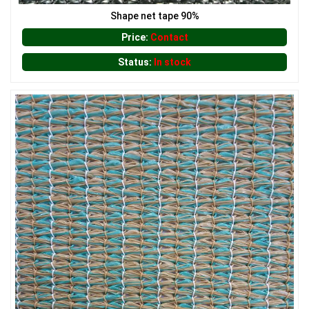
Shape net tape 90%
Price:
Contact
Status:
In stock
LƯỚI HÀNG RÀO HÌNH VUÔNG