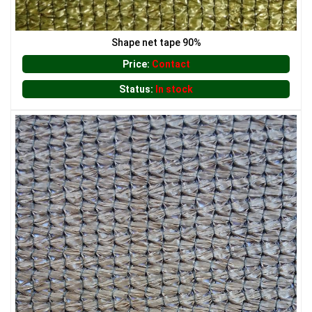
LƯỚI CHẮN CÔN TRÙNG
Shape net tape 90%
Price:
Contact
Status:
In stock
LƯỚI CHẮN CÔN TRÙNG