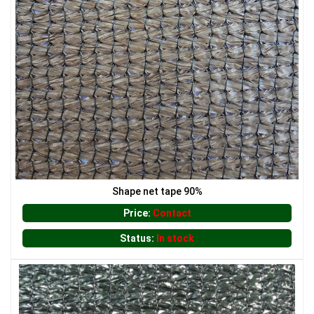
LƯỚI CHE NẮNG
Shape net tape 90%
Price:
Contact
Status:
In stock