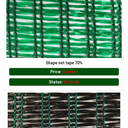
LƯỚI CHE NẮNG
Shape net tape 70%
Price:
Contact
Status:
In stock