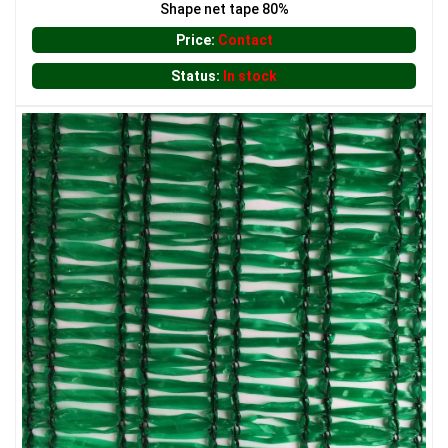
Shape net tape 80%
Price:
Contact
LƯỚI CHẮN NẮNG
Status:
In stock
LƯỚI CHE NẮNG