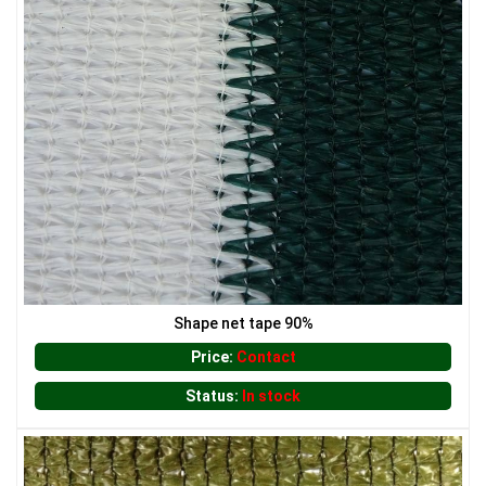
LƯỚI HÀNG RÀO HÌNH VUÔNG
Shape net tape 90%
LƯỚI NUÔI TRỒNG HẢI SẢN
Price:
Contact
Status:
In stock