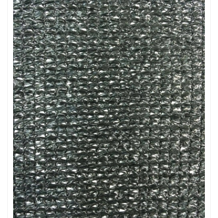
LƯỚI CHẮN ĐỘNG VẬT
LƯỚI XÂY DỰNG