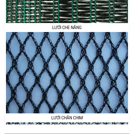
LƯỚI CHE NẮNG
LƯỚI CHẮN CHIM