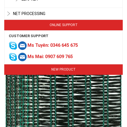
NET PROCESSING
ONLINE SUPPORT
CUSTOMER SUPPORT
LƯỚI CHE NẮNG
Ms Tuyên: 0346 645 675
Ms Mai: 0907 609 765
NEW PRODUCT