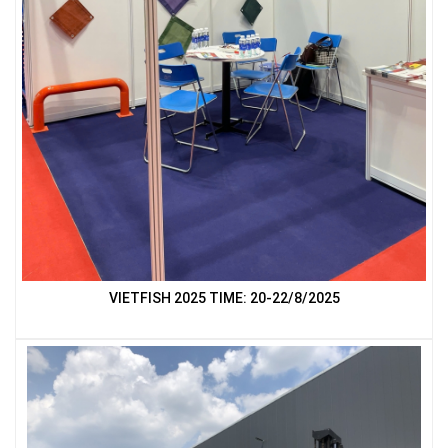
LƯỚI CHẮN CÔN TRÙNG
LƯỚI CHẮN GIÓ
VIETFISH 2025 TIME: 20-22/8/2025
LƯỚI CHE NẮNG