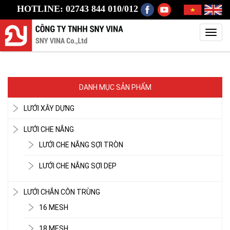
HOTLINE: 02743 844 010/012
Toggl
navig
DANH MỤC SẢN PHẨM
LƯỚI XÂY DỰNG
LƯỚI CHE NẮNG
LƯỚI CHE NẮNG SỢI TRÒN
LƯỚI CHE NẮNG SỢI DẸP
LƯỚI CHẮN CÔN TRÙNG
16 MESH
18 MESH