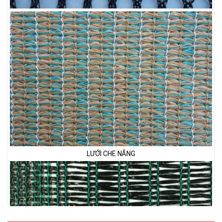
LƯỚI CHẮN CHIM
LƯỚI CHE NẮNG
LƯỚI PHƠI NÔNG SẢN