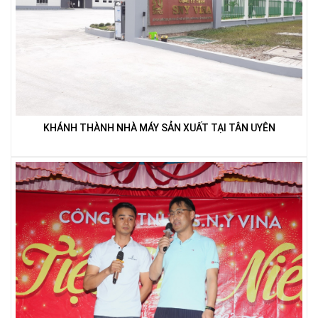
LƯỚI XÂY DỰNG
KHÁNH THÀNH NHÀ MÁY SẢN XUẤT TẠI TÂN UYÊN
LƯỚI CHE NẮNG
LƯỚI HÀNG RÀO HÌNH VUÔNG