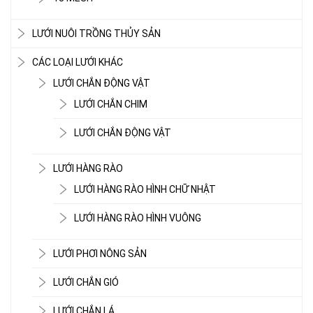
LƯỚI NUÔI TRỒNG THỦY SẢN
CÁC LOẠI LƯỚI KHÁC
LƯỚI CHẮN ĐỘNG VẬT
LƯỚI CHẮN CHIM
LƯỚI CHẮN ĐỘNG VẬT
LƯỚI HÀNG RÀO
LƯỚI HÀNG RÀO HÌNH CHỮ NHẬT
LƯỚI HÀNG RÀO HÌNH VUÔNG
LƯỚI PHƠI NÔNG SẢN
LƯỚI CHE NẮNG
LƯỚI CHẮN GIÓ
LƯỚI CHẮN LÁ