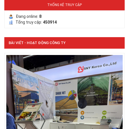
THỐNG KÊ TRUY CẬP
Đang online:
8
Tổng truy cập:
450914
LƯỚI CHE NẮNG
BÀI VIẾT - HOẠT ĐỘNG CÔNG TY
LƯỚI HÀNG RÀO HÌNH VUÔNG
LƯỚI CHẮN CHIM