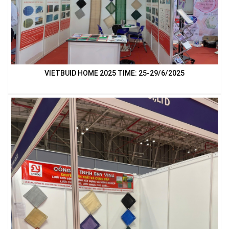
LƯỚI HÀNG RÀO HÌNH VUÔNG
VIETBUID HOME 2025 TIME: 25-29/6/2025
LƯỚI CHẮN CÔN TRÙNG
LƯỚI NUÔI TRỒNG HẢI SẢN