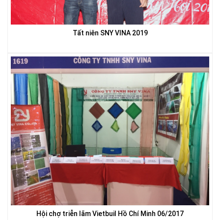
Tất niên SNY VINA 2019
LƯỚI CHẮN ĐỘNG VẬT
LƯỚI CHE NẮNG
Hội chợ triễn lãm Vietbuil Hồ Chí Minh 06/2017
LƯỚI XÂY DỰNG