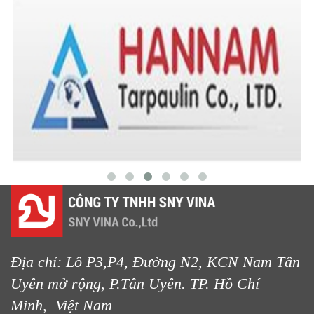
LƯỚI CHE NẮNG
LƯỚI CHẮN NẮNG
Địa chỉ: Lô P3,P4, Đường N2, KCN Nam Tân
Uyên mở rộng, P.Tân Uyên. TP. Hồ Chí
Minh, Việt Nam
LƯỚI HÀNG RÀO HÌNH CHỮ NHẬT