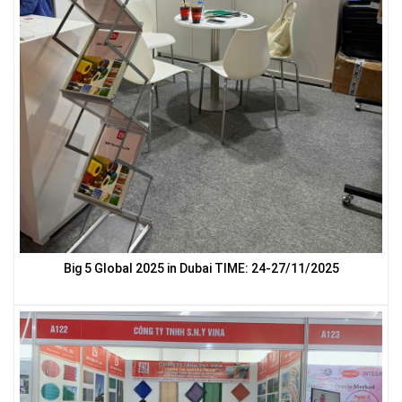
LƯỚI NUÔI TRỒNG HẢI SẢN
LƯỚI PHƠI NÔNG SẢN
Big 5 Global 2025 in Dubai TIME: 24-27/11/2025
LƯỚI CHẮN GIÓ