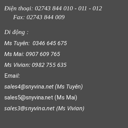
Điện thoại: 02743 844 010 - 011 - 012
Fax: 02743 844 009
Di động :
Ms Tuyên: 0346 645 675
Ms Mai: 0907 609 765
Ms Vivian: 0982 755 635
E
mail:
sales4@snyvina.net (Ms Tuyên)
LƯỚI CHẮN CHIM
sales5@snyvina.net (Ms Mai)
sales3@snyvina.net (
Ms Vivian)