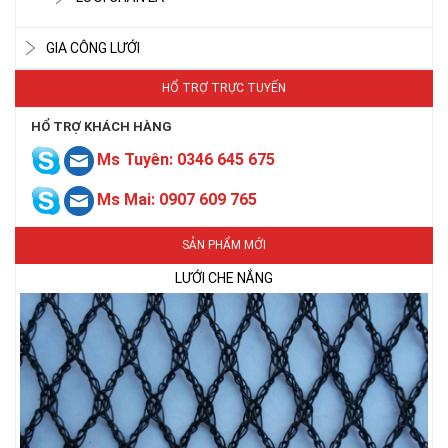
GIA CÔNG LƯỚI
HỔ TRỢ TRỰC TUYẾN
HỔ TRỢ KHÁCH HÀNG
Ms Tuyên: 0346 645 675
Ms Mai: 0907 609 765
LƯỚI CHE NẮNG
SẢN PHẨM MỚI