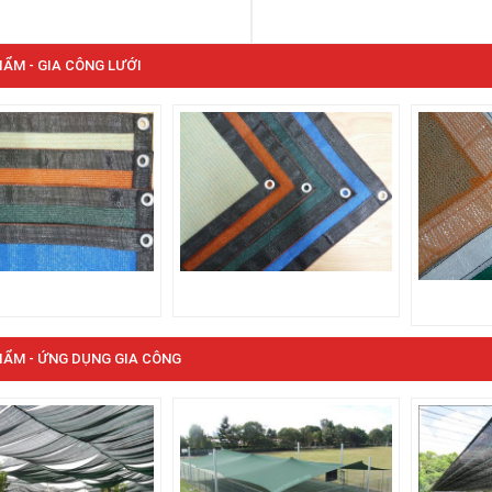
ẨM - GIA CÔNG LƯỚI
ẨM - ỨNG DỤNG GIA CÔNG