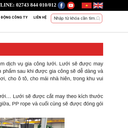
INE: 02743 844 010/012
 ĐỘNG CÔNG TY
LIÊN HỆ
êm dịch vụ gia công lưới. Lưới sẽ được may
n phẩm sau khi được gia công sẽ dễ dàng và
i, cho ô tô, cho mái nhà hiên, trong khu vui
lưới… Lưới sẽ được cắt may theo kích thước
giữa, PP rope và cuối cùng sẽ được đóng gói