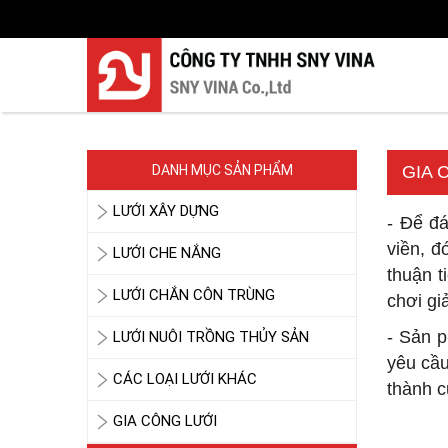
DANH MỤC SẢN PHẨM
GIA 
LƯỚI XÂY DỰNG
- Để đ
viền, đ
LƯỚI CHE NẮNG
thuận t
LƯỚI CHẮN CÔN TRÙNG
chơi gi
- Sản p
LƯỚI NUÔI TRỒNG THỦY SẢN
yêu cầu
CÁC LOẠI LƯỚI KHÁC
thành c
GIA CÔNG LƯỚI