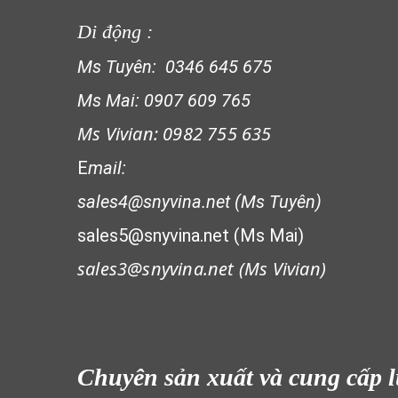
Di động :
LƯỚI XÂY DỰNG
Ms Tuyên: 0346 645 675
Ms Mai: 0907 609 765
LƯỚI CHẮN CÔN TRÙNG
Ms Vivian: 0982 755 635
E
mail:
sales4@snyvina.net (Ms Tuyên)
LƯỚI HÀNG RÀO HÌNH VUÔNG
sales5@snyvina.net (Ms Mai)
sales3@snyvina.net (
Ms Vivian)
LƯỚI CHE NẮNG
Chuyên sản xuất và cung cấp 
LƯỚI CHE NẮNG