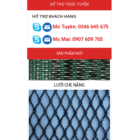
HỔ TRỢ TRỰC TUYẾN
LƯỚI CHE NẮNG
HỔ TRỢ KHÁCH HÀNG
Ms Tuyên: 0346 645 675
Ms Mai: 0907 609 765
SẢN PHẨM MỚI
LƯỚI CHE NẮNG
LƯỚI CHẮN CHIM