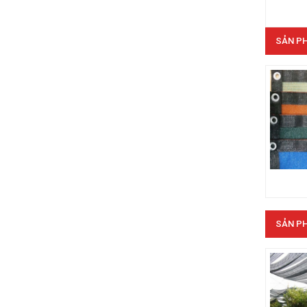
SẢN PH
LƯỚI CHẮN CÔN TRÙNG
LƯỚI HÀNG RÀO HÌNH VUÔNG
LƯỚI CHẮN CÔN TRÙNG
SẢN PH
LƯỚI NUÔI TRỒNG HẢI SẢN