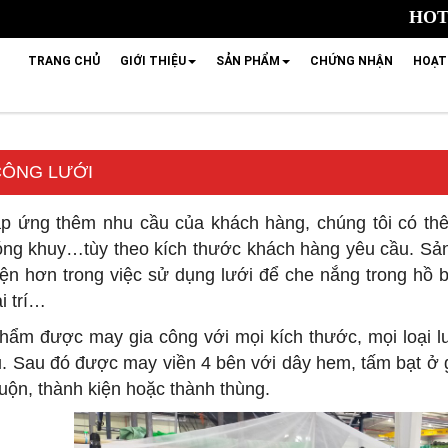
HOTL
TRANG CHỦ
GIỚI THIỆU
SẢN PHẨM
CHỨNG NHẬN
HOẠT
CÔNG LƯỚI
áp ứng thêm nhu cầu của khách hàng, chúng tôi có th
óng khuy…tùy theo kích thước khách hàng yêu cầu. Sả
iện hơn trong việc sử dụng lưới để che nắng trong hồ bơ
ải trí…
hẩm được may gia công với mọi kích thước, mọi loại 
. Sau đó được may viền 4 bên với dây hem, tấm bạt ở 
uộn, thành kiện hoặc thành thùng.