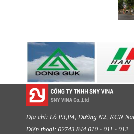
LƯỚI CHE NẮNG
LƯỚI CHẮN GIÓ
LƯỚI CHẮN ĐỘNG VẬT
LƯỚI CHẮN CÔN TRÙNG
Địa chỉ: Lô P3,P4, Đường N2, KCN Na
Điện thoại: 02743 844 010 - 011 