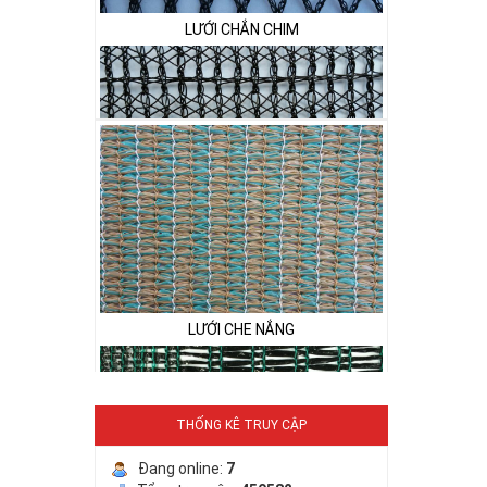
LƯỚI PHƠI NÔNG SẢN
LƯỚI CHE NẮNG
THỐNG KÊ TRUY CẬP
LƯỚI HÀNG RÀO HÌNH VUÔNG
Đang online:
7