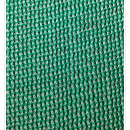
LƯỚI CHẮN CÔN TRÙNG
LƯỚI CHẮN CÔN TRÙNG