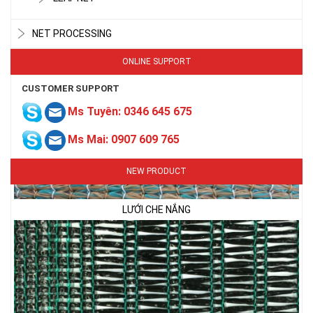
NET PROCESSING
ONLINE SUPPORT
CUSTOMER SUPPORT
Ms Tuyên: 0346 645 675
Ms Mai: 0907 609 765
NEW PRODUCT
LƯỚI CHE NẮNG