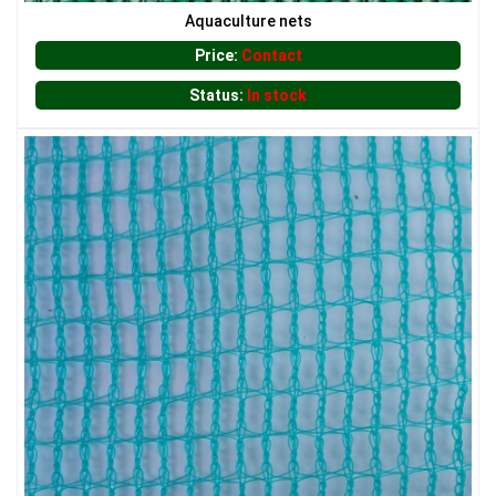
Aquaculture nets
Price:
Contact
Status:
In stock
LƯỚI CHE NẮNG