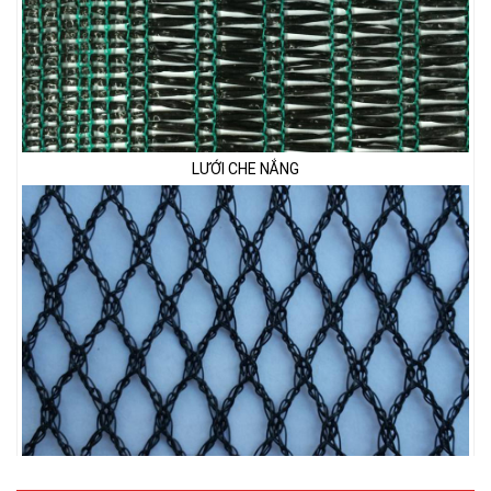
LƯỚI CHE NẮNG
LƯỚI CHẮN CHIM