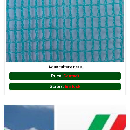
LƯỚI CHẮN ĐỘNG VẬT
Aquaculture nets
Price:
Contact
Status:
In stock
LƯỚI XÂY DỰNG