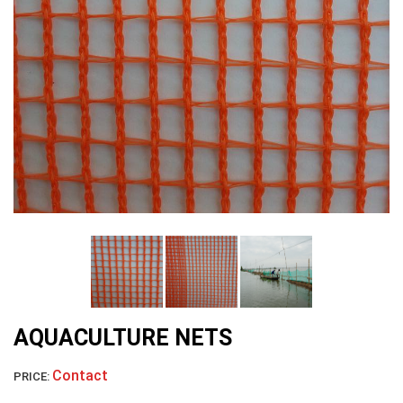
LƯỚI HÀNG RÀO HÌNH VUÔNG
AQUACULTURE NETS
Contact
PRICE:
LƯỚI NUÔI TRỒNG HẢI SẢN