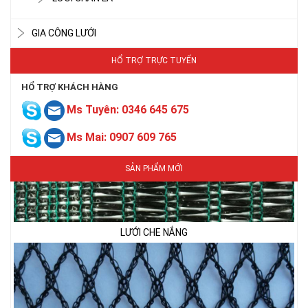
GIA CÔNG LƯỚI
HỔ TRỢ TRỰC TUYẾN
HỔ TRỢ KHÁCH HÀNG
Ms Tuyên: 0346 645 675
Ms Mai: 0907 609 765
SẢN PHẨM MỚI
LƯỚI CHE NẮNG