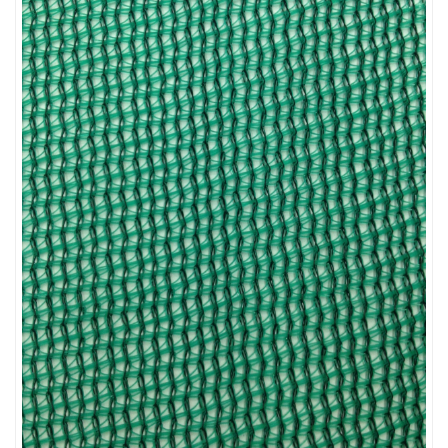
LƯỚI HÀNG RÀO HÌNH VUÔNG
LƯỚI CHẮN CÔN TRÙNG
LƯỚI NUÔI TRỒNG HẢI SẢN