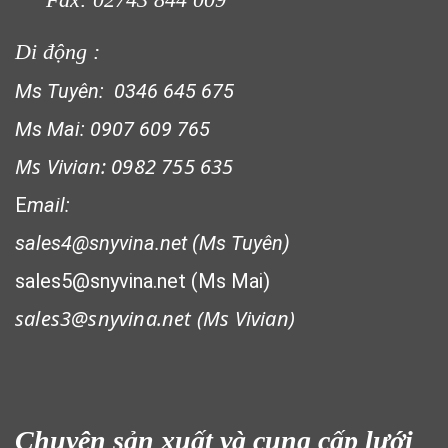
LƯỚI CHẮN ĐỘNG VẬT
Di động :
Ms Tuyên: 0346 645 675
Ms Mai: 0907 609 765
Ms Vivian: 0982 755 635
LƯỚI HÀNG RÀO HÌNH CHỮ NHẬT
E
mail:
sales4@snyvina.net (Ms Tuyên)
sales5@snyvina.net (Ms Mai)
sales3@snyvina.net (
Ms Vivian)
LƯỚI XÂY DỰNG
Chuyên sản xuất và cung cấp lưới