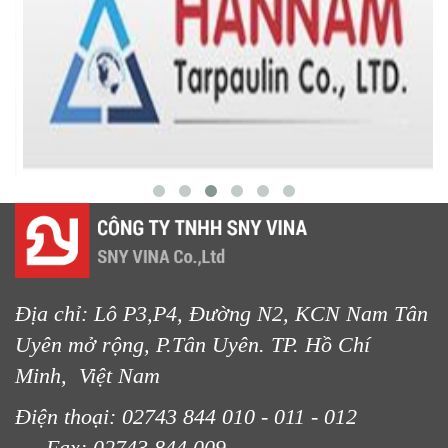
LƯỚI HÀNG RÀO HÌNH VUÔNG
LƯỚI CHE NẮNG
Địa chỉ: Lô P3,P4, Đường N2, KCN Nam Tân
LƯỚI CHE NẮNG
Uyên mở rộng, P.Tân Uyên. TP. Hồ Chí
Minh, Việt Nam
Điện thoại: 02743 844 010 - 011 - 012
Fax: 02743 844 009