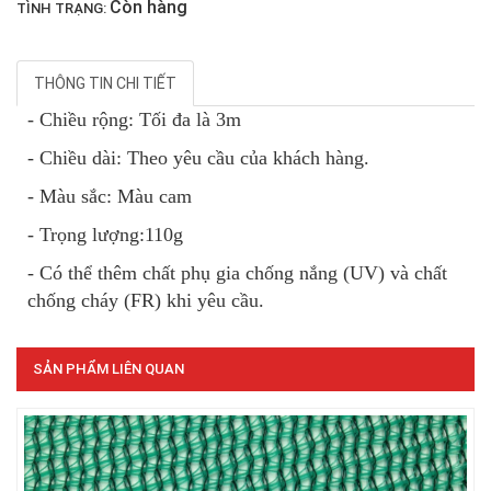
Còn hàng
TÌNH TRẠNG:
LƯỚI CHẮN GIÓ
THÔNG TIN CHI TIẾT
- Chiều rộng: Tối đa là 3m
- Chiều dài: Theo yêu cầu của khách hàng.
LƯỚI PHƠI NÔNG SẢN
- Màu sắc: Màu cam
- Trọng lượng:110g
- Có thể thêm chất phụ gia chống nắng (UV) và chất
chống cháy (FR) khi yêu cầu.
LƯỚI CHẮN CÔN TRÙNG
SẢN PHẨM LIÊN QUAN