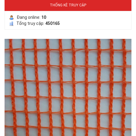
LƯỚI PHƠI NÔNG SẢN
THỐNG KÊ TRUY CẬP
Đang online:
10
Tổng truy cập:
450165
LƯỚI CHE NẮNG
LƯỚI HÀNG RÀO HÌNH VUÔNG