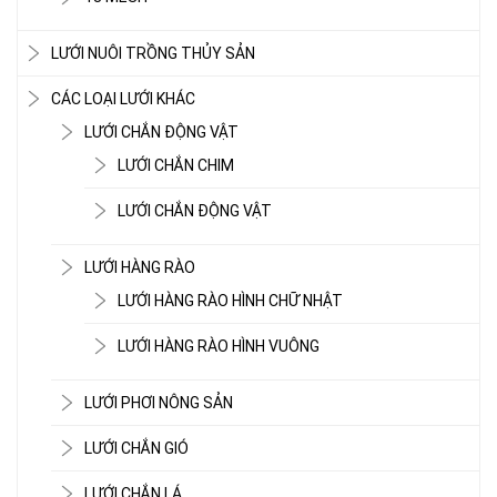
LƯỚI NUÔI TRỒNG THỦY SẢN
CÁC LOẠI LƯỚI KHÁC
LƯỚI CHẮN ĐỘNG VẬT
LƯỚI CHẮN CHIM
LƯỚI CHẮN ĐỘNG VẬT
LƯỚI HÀNG RÀO
LƯỚI HÀNG RÀO HÌNH CHỮ NHẬT
LƯỚI HÀNG RÀO HÌNH VUÔNG
LƯỚI PHƠI NÔNG SẢN
LƯỚI CHẮN GIÓ
LƯỚI CHE NẮNG
LƯỚI CHẮN LÁ