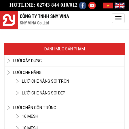
HOTLINE: 02743 844 010/012
Toggl
navig
DANH MỤC SẢN PHẨM
LƯỚI XÂY DỰNG
LƯỚI CHE NẮNG
LƯỚI CHE NẮNG SỢI TRÒN
LƯỚI CHE NẮNG SỢI DẸP
LƯỚI CHẮN CÔN TRÙNG
16 MESH
18 MESH