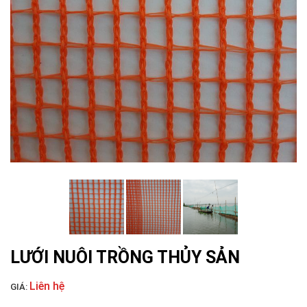
LƯỚI CHE NẮNG
LƯỚI NUÔI TRỒNG HẢI SẢN
LƯỚI CHẮN CHIM
LƯỚI NUÔI TRỒNG THỦY SẢN
Liên hệ
GIÁ: