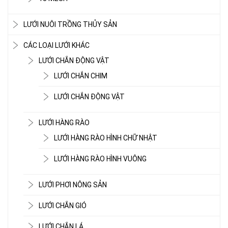
LƯỚI NUÔI TRỒNG THỦY SẢN
CÁC LOẠI LƯỚI KHÁC
LƯỚI CHẮN ĐỘNG VẬT
LƯỚI CHẮN CHIM
LƯỚI CHẮN ĐỘNG VẬT
LƯỚI HÀNG RÀO
LƯỚI HÀNG RÀO HÌNH CHỮ NHẬT
LƯỚI HÀNG RÀO HÌNH VUÔNG
LƯỚI PHƠI NÔNG SẢN
LƯỚI CHẮN GIÓ
LƯỚI CHẮN LÁ