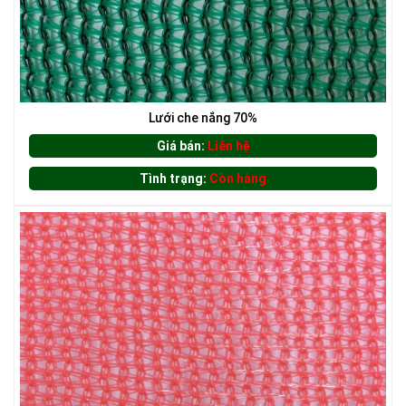
LƯỚI CHẮN NẮNG
Lưới che nắng 70%
Giá bán:
Liên hệ
Tình trạng:
Còn hàng
LƯỚI CHE NẮNG