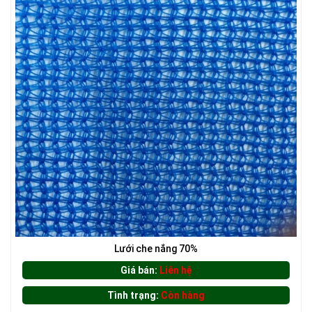
LƯỚI CHE NẮNG
LƯỚI HÀNG RÀO HÌNH CHỮ NHẬT
Lưới che nắng 70%
Giá bán:
Liên hệ
Tình trạng:
Còn hàng