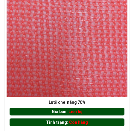
LƯỚI CHE NẮNG
Lưới che nắng 70%
Giá bán:
Liên hệ
Tình trạng:
Còn hàng