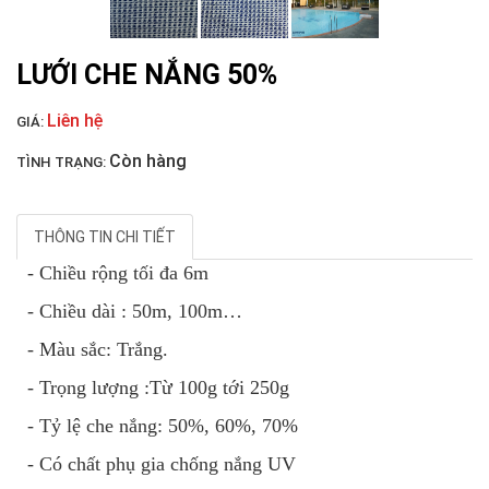
LƯỚI CHE NẮNG 50%
Liên hệ
GIÁ:
Còn hàng
TÌNH TRẠNG:
THÔNG TIN CHI TIẾT
- Chiều rộng tối đa 6m
LƯỚI NUÔI TRỒNG HẢI SẢN
- Chiều dài : 50m, 100m…
- Màu sắc: Trắng.
- Trọng lượng :Từ 100g tới 250g
- Tỷ lệ che nắng: 50%, 60%, 70%
- Có chất phụ gia chống nắng UV