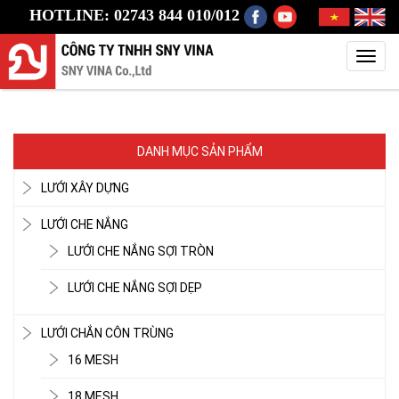
HOTLINE: 02743 844 010/012
Toggl
navig
DANH MỤC SẢN PHẨM
LƯỚI XÂY DỰNG
LƯỚI CHE NẮNG
LƯỚI CHE NẮNG SỢI TRÒN
LƯỚI CHE NẮNG SỢI DẸP
LƯỚI CHẮN CÔN TRÙNG
16 MESH
18 MESH