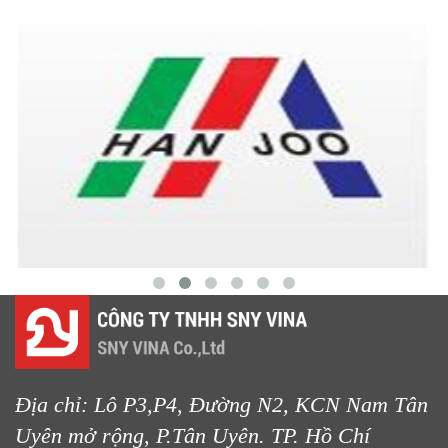
Địa chỉ: Lô P3,P4, Đường N2, KCN Nam Tân
Uyên mở rộng, P.Tân Uyên. TP. Hồ Chí