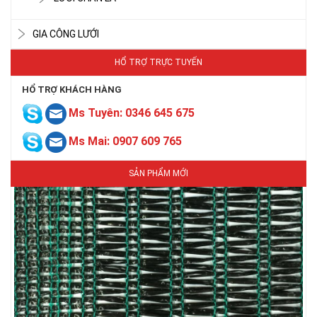
GIA CÔNG LƯỚI
HỔ TRỢ TRỰC TUYẾN
LƯỚI CHE NẮNG
HỔ TRỢ KHÁCH HÀNG
Ms Tuyên: 0346 645 675
Ms Mai: 0907 609 765
SẢN PHẨM MỚI
LƯỚI CHE NẮNG