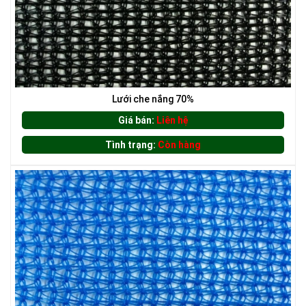
Lưới che nắng 70%
LƯỚI HÀNG RÀO HÌNH VUÔNG
Giá bán:
Liên hệ
Tình trạng:
Còn hàng