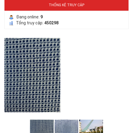
THỐNG KÊ TRUY CẬP
Đang online:
9
Tổng truy cập:
450298
LƯỚI PHƠI NÔNG SẢN
LƯỚI HÀNG RÀO HÌNH VUÔNG