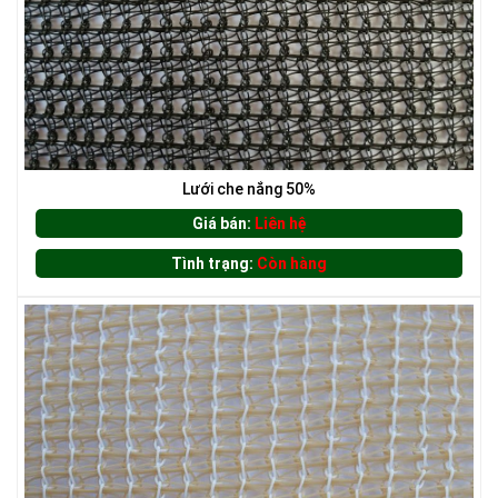
Lưới che nắng 50%
Giá bán:
Liên hệ
Tình trạng:
Còn hàng
LƯỚI CHẮN CÔN TRÙNG