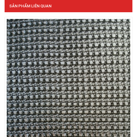
SẢN PHẨM LIÊN QUAN
LƯỚI CHẮN GIÓ
LƯỚI CHẮN CÔN TRÙNG