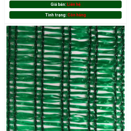
Giá bán:
Liên hệ
Tình trạng:
Còn hàng
LƯỚI CHẮN GIÓ
LƯỚI HÀNG RÀO HÌNH CHỮ NHẬT
LƯỚI CHẮN CÔN TRÙNG
LƯỚI CHẮN CHIM