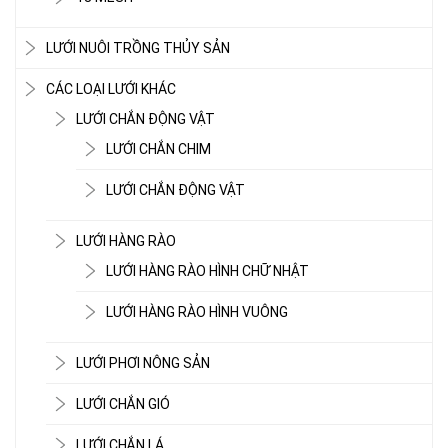
LƯỚI NUÔI TRỒNG THỦY SẢN
CÁC LOẠI LƯỚI KHÁC
LƯỚI CHẮN ĐỘNG VẬT
LƯỚI CHẮN CHIM
LƯỚI CHẮN ĐỘNG VẬT
LƯỚI HÀNG RÀO
LƯỚI HÀNG RÀO HÌNH CHỮ NHẬT
LƯỚI HÀNG RÀO HÌNH VUÔNG
LƯỚI CHE NẮNG
LƯỚI PHƠI NÔNG SẢN
LƯỚI CHẮN GIÓ
LƯỚI CHẮN LÁ