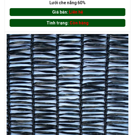
Lưới che nắng 60%
Giá bán:
Liên hệ
Tình trạng:
Còn hàng
LƯỚI CHẮN CHIM
LƯỚI CHẮN ĐỘNG VẬT