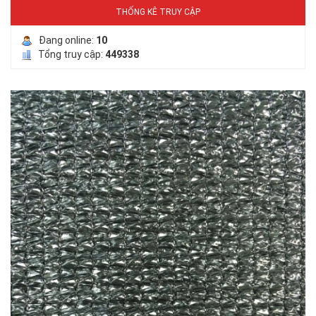
THỐNG KÊ TRUY CẬP
Đang online:
10
Tổng truy cập:
449338
LƯỚI HÀNG RÀO HÌNH VUÔNG