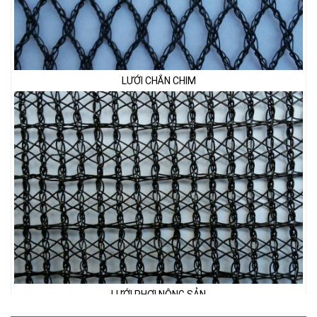
LƯỚI CHẮN CHIM
LƯỚI PHƠI NÔNG SẢN