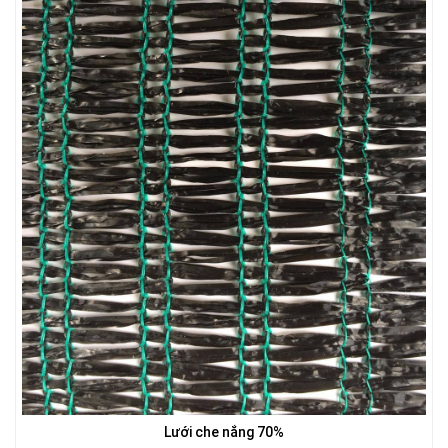
LƯỚI NUÔI TRỒNG HẢI SẢN
LƯỚI CHE NẮNG
Lưới che nắng 70%