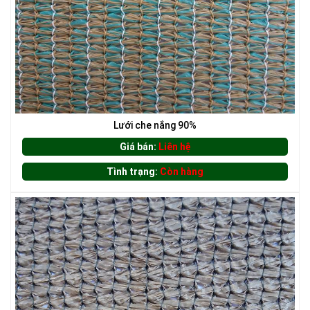
LƯỚI HÀNG RÀO HÌNH VUÔNG
Lưới che nắng 90%
Giá bán:
Liên hệ
Tình trạng:
Còn hàng
LƯỚI CHE NẮNG