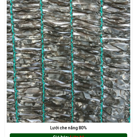
LƯỚI CHE NẮNG
LƯỚI CHẮN ĐỘNG VẬT
Lưới che nắng 80%