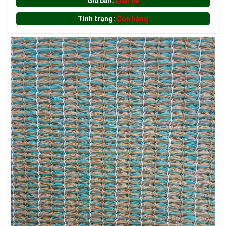
Giá bán:
Liên hệ
Tình trạng:
Còn hàng
LƯỚI XÂY DỰNG