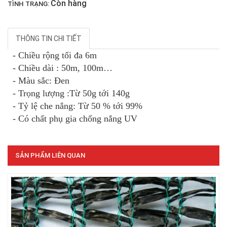
Còn hàng
TÌNH TRẠNG:
THÔNG TIN CHI TIẾT
- Chiều rộng tối đa 6m
- Chiều dài : 50m, 100m…
- Màu sắc: Đen
- Trọng lượng :Từ 50g tới 140g
LƯỚI CHẮN CÔN TRÙNG
- Tỷ lệ che nắng: Từ 50 % tới 99%
- Có chất phụ gia chống nắng UV
SẢN PHẨM LIÊN QUAN