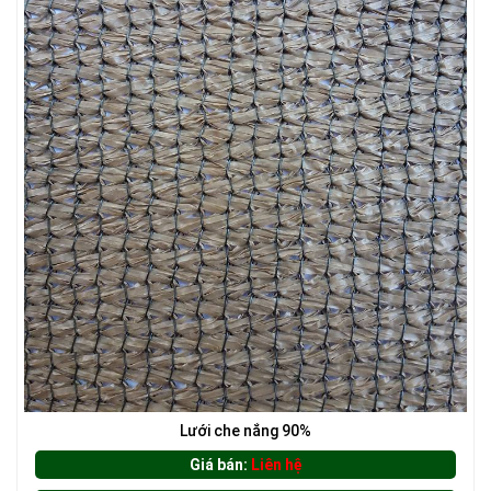
LƯỚI HÀNG RÀO HÌNH CHỮ NHẬT
Lưới che nắng 90%
Giá bán:
Liên hệ