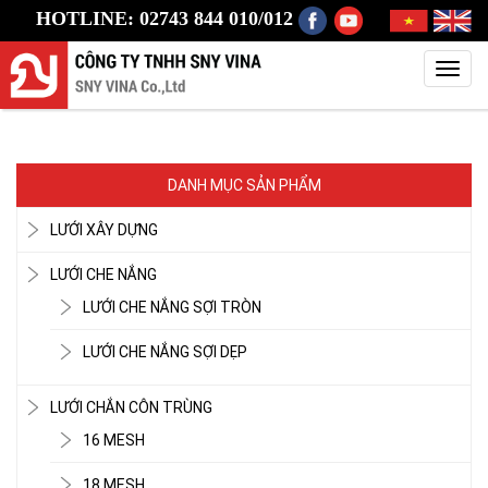
HOTLINE: 02743 844 010/012
Toggl
navig
DANH MỤC SẢN PHẨM
LƯỚI XÂY DỰNG
LƯỚI CHE NẮNG
LƯỚI CHE NẮNG SỢI TRÒN
LƯỚI CHE NẮNG SỢI DẸP
LƯỚI CHẮN CÔN TRÙNG
16 MESH
18 MESH