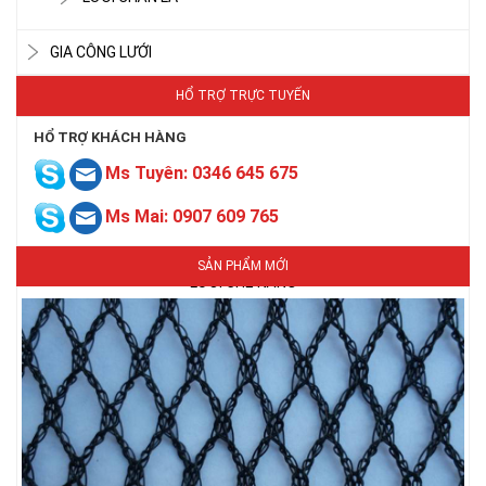
GIA CÔNG LƯỚI
HỔ TRỢ TRỰC TUYẾN
HỔ TRỢ KHÁCH HÀNG
Ms Tuyên: 0346 645 675
LƯỚI CHE NẮNG
Ms Mai: 0907 609 765
SẢN PHẨM MỚI