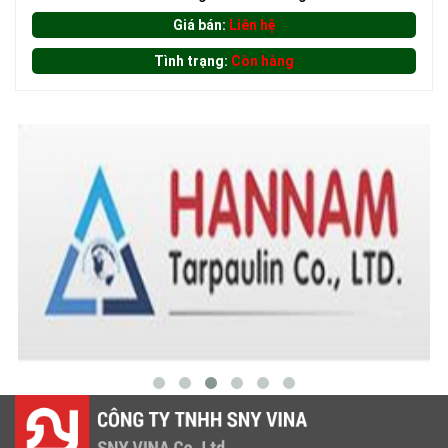
Giá bán:
Liên hệ
Tình trạng:
Còn hàng
LƯỚI CHE NẮNG
LƯỚI HÀNG RÀO HÌNH CHỮ NHẬT