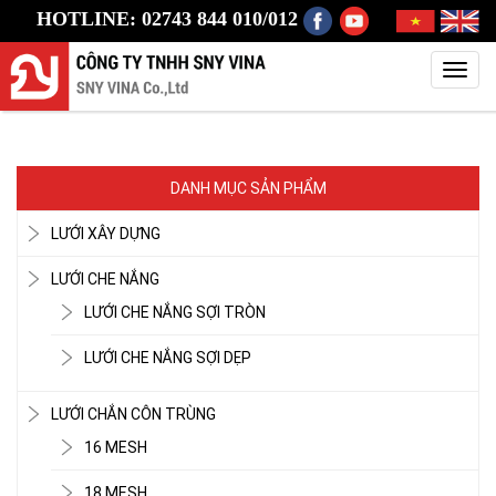
HOTLINE: 02743 844 010/012
Toggl
navig
DANH MỤC SẢN PHẨM
LƯỚI XÂY DỰNG
LƯỚI CHE NẮNG
LƯỚI CHE NẮNG SỢI TRÒN
LƯỚI CHE NẮNG SỢI DẸP
LƯỚI CHẮN CÔN TRÙNG
16 MESH
18 MESH