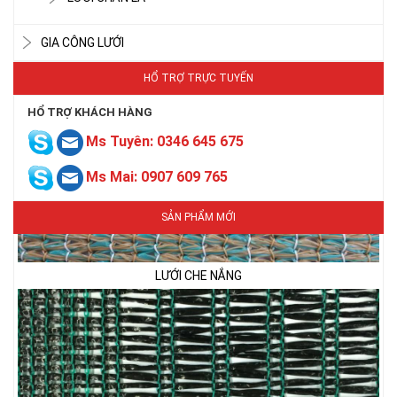
GIA CÔNG LƯỚI
HỔ TRỢ TRỰC TUYẾN
HỔ TRỢ KHÁCH HÀNG
Ms Tuyên: 0346 645 675
LƯỚI CHE NẮNG
Ms Mai: 0907 609 765
SẢN PHẨM MỚI