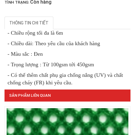
Còn hàng
TÌNH TRẠNG:
THÔNG TIN CHI TIẾT
- Chiều rộng tối đa là 6m
- Chiều dài: Theo yêu cầu của khách hàng
- Màu sắc : Đen
LƯỚI CHẮN GIÓ
- Trọng lượng : Từ 100gsm tới 450gsm
- Có thể thêm chất ph
ụ gia chống nắng (UV) và chất
chống cháy (FR) khi yêu cầu.
SẢN PHẨM LIÊN QUAN