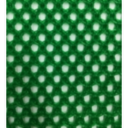
LƯỚI CHẮN CÔN TRÙNG
LƯỚI CHẮN CÔN TRÙNG