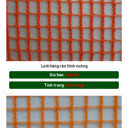
LƯỚI CHẮN ĐỘNG VẬT
Lưới hàng rào hình vuông
Giá bán:
Liên hệ
Tình trạng:
Còn hàng
LƯỚI XÂY DỰNG