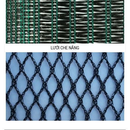
LƯỚI CHE NẮNG
LƯỚI CHẮN CHIM