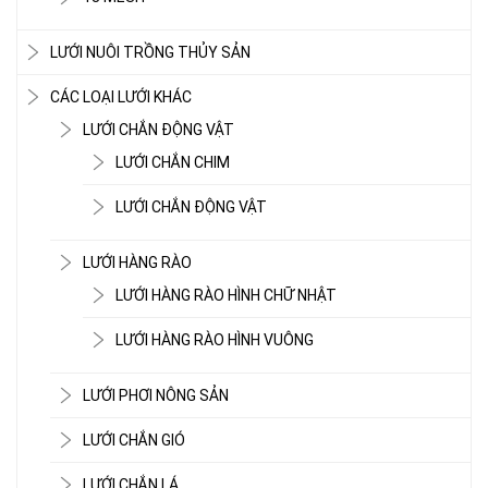
LƯỚI NUÔI TRỒNG THỦY SẢN
CÁC LOẠI LƯỚI KHÁC
LƯỚI CHẮN ĐỘNG VẬT
LƯỚI CHẮN CHIM
LƯỚI CHẮN ĐỘNG VẬT
LƯỚI HÀNG RÀO
LƯỚI HÀNG RÀO HÌNH CHỮ NHẬT
LƯỚI HÀNG RÀO HÌNH VUÔNG
LƯỚI PHƠI NÔNG SẢN
LƯỚI CHẮN GIÓ
LƯỚI CHẮN LÁ