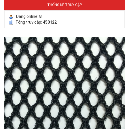
THỐNG KÊ TRUY CẬP
Đang online:
8
Tổng truy cập:
450122
LƯỚI PHƠI NÔNG SẢN