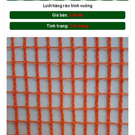
Lưới hàng rào hình vuông
Giá bán:
Liên hệ
Tình trạng:
Còn hàng
LƯỚI CHE NẮNG